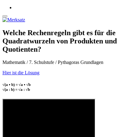
Welche Rechenregeln gibt es für die
Quadratwurzeln von Produkten und
Quotienten?
Mathematik / 7. Schulstufe / Pythagoras Grundlagen
Hier ist die Lösung
√(a • b) = √a • √b
√(a : b) = √a : √b